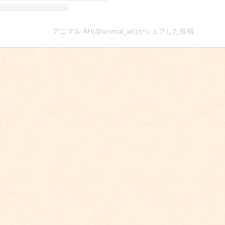
アニマル AH(@animal_ah)がシェアした投稿