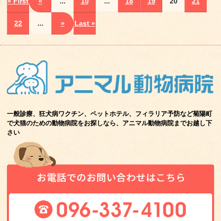
« First
«
...
10
...
18
19
20
21
22
...
»
Last »
一般診療、狂犬病ワクチン、ペットホテル、フィラリア予防など菊陽町
で
犬猫のための動物病院をお探しなら、アニマル動物病院までお越し下
さい