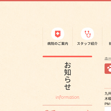
ホ
九
木
P