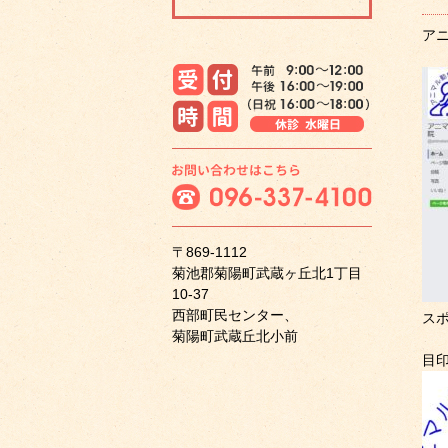
アニ
〒869-1112
菊池郡菊陽町武蔵ヶ丘北1丁目
10-37
西部町民センター、
ス
菊陽町武蔵丘北小前
目印