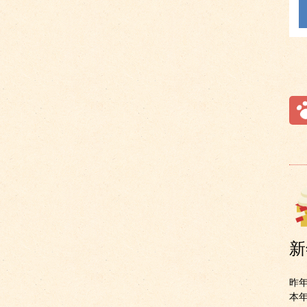
新
昨
本