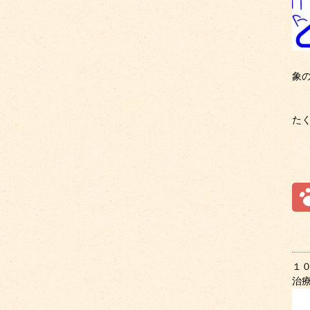
象
た
１
治